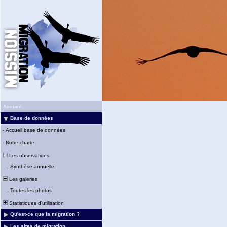
Accueil
Base de données
-
Accueil base de données
-
Notre charte
Les observations
-
Synthèse annuelle
Les galeries
-
Toutes les photos
Statistiques d'utilisation
Qu'est-ce que la migration ?
Les sites de migration