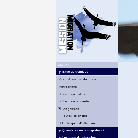
Accueil
Base de données
-
Accueil base de données
-
Notre charte
Les observations
-
Synthèse annuelle
Les galeries
-
Toutes les photos
Statistiques d'utilisation
Qu'est-ce que la migration ?
Les sites de migration