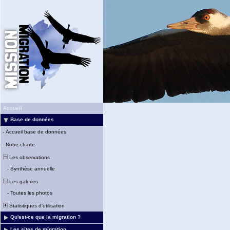
Accueil
Base de données
-
Accueil base de données
-
Notre charte
Les observations
-
Synthèse annuelle
Les galeries
-
Toutes les photos
Statistiques d'utilisation
Qu'est-ce que la migration ?
Les sites de migration