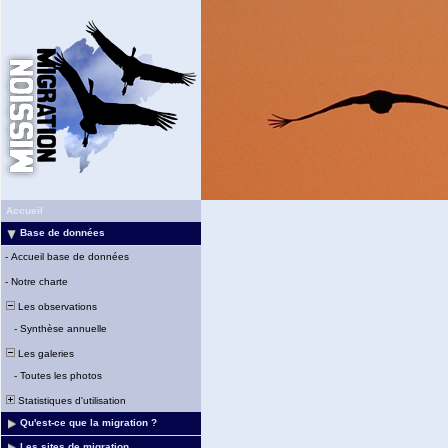
Accueil
Base de données
-
Accueil base de données
-
Notre charte
Les observations
-
Synthèse annuelle
Les galeries
-
Toutes les photos
Statistiques d'utilisation
Qu'est-ce que la migration ?
Les sites de migration