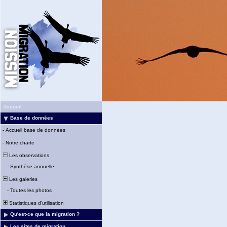
Accueil
Base de données
-
Accueil base de données
-
Notre charte
Les observations
-
Synthèse annuelle
Les galeries
-
Toutes les photos
Statistiques d'utilisation
Qu'est-ce que la migration ?
Les sites de migration