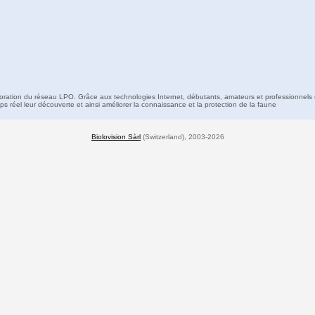
boration du réseau LPO. Grâce aux technologies Internet, débutants, amateurs et professionnels 
s réel leur découverte et ainsi améliorer la connaissance et la protection de la faune
Biolovision Sàrl
(Switzerland), 2003-2026