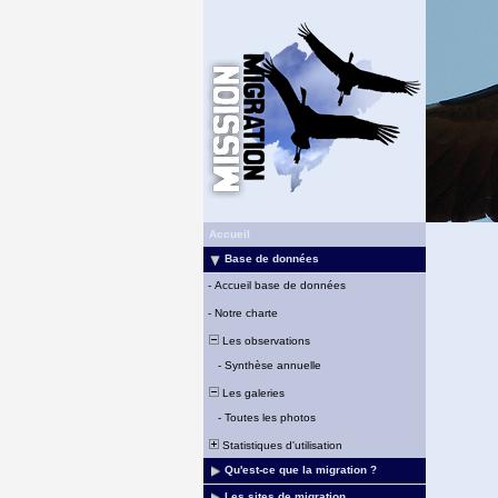
Accueil
Base de données
-
Accueil base de données
-
Notre charte
Les observations
-
Synthèse annuelle
Les galeries
-
Toutes les photos
Statistiques d'utilisation
Qu'est-ce que la migration ?
Les sites de migration