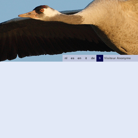
nl
es
en
it
de
fr
Visiteur Anonyme