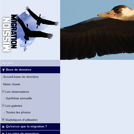
Accueil
Base de données
-
Accueil base de données
-
Notre charte
Les observations
-
Synthèse annuelle
Les galeries
-
Toutes les photos
Statistiques d'utilisation
Qu'est-ce que la migration ?
Les sites de migration