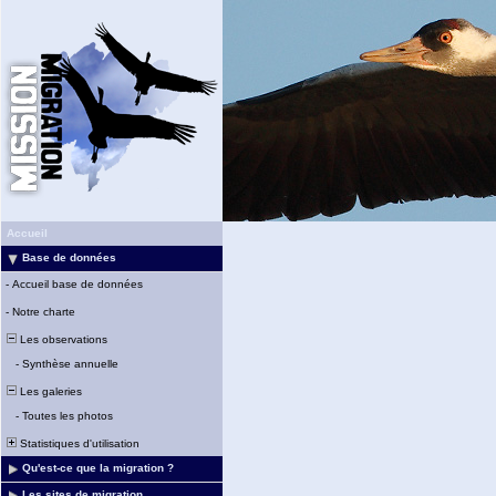
Accueil
Base de données
-
Accueil base de données
-
Notre charte
Les observations
-
Synthèse annuelle
Les galeries
-
Toutes les photos
Statistiques d'utilisation
Qu'est-ce que la migration ?
Les sites de migration