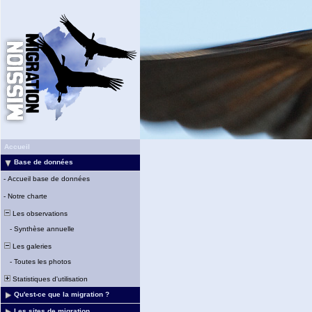
Accueil
Base de données
-
Accueil base de données
-
Notre charte
Les observations
-
Synthèse annuelle
Les galeries
-
Toutes les photos
Statistiques d'utilisation
Qu'est-ce que la migration ?
Les sites de migration