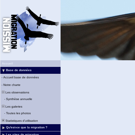
Accueil
Base de données
-
Accueil base de données
-
Notre charte
Les observations
-
Synthèse annuelle
Les galeries
-
Toutes les photos
Statistiques d'utilisation
Qu'est-ce que la migration ?
Les sites de migration