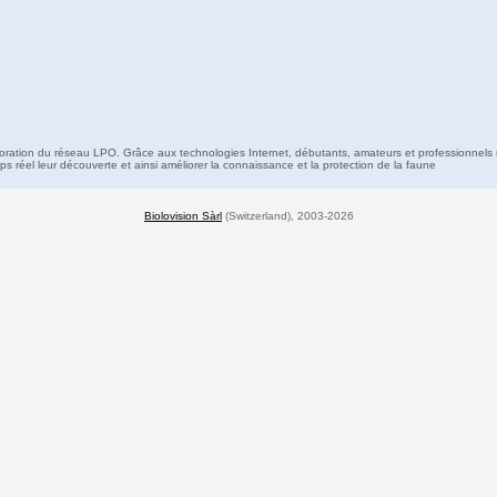
boration du réseau LPO. Grâce aux technologies Internet, débutants, amateurs et professionnels 
s réel leur découverte et ainsi améliorer la connaissance et la protection de la faune
Biolovision Sàrl
(Switzerland), 2003-2026