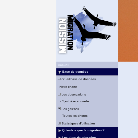
Accueil
Base de données
-
Accueil base de données
-
Notre charte
Les observations
-
Synthèse annuelle
Les galeries
-
Toutes les photos
Statistiques d'utilisation
Qu'est-ce que la migration ?
Les sites de migration