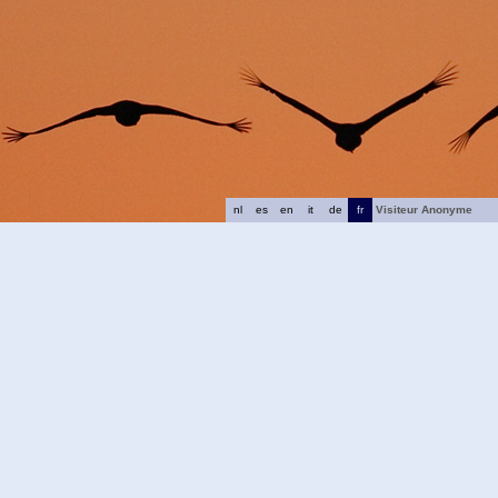
nl
es
en
it
de
fr
Visiteur Anonyme