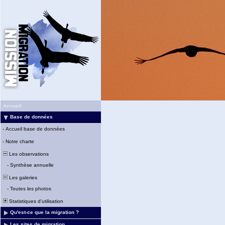
Accueil
Base de données
-
Accueil base de données
-
Notre charte
Les observations
-
Synthèse annuelle
Les galeries
-
Toutes les photos
Statistiques d'utilisation
Qu'est-ce que la migration ?
Les sites de migration