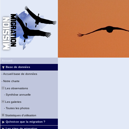
Accueil
Base de données
-
Accueil base de données
-
Notre charte
Les observations
-
Synthèse annuelle
Les galeries
-
Toutes les photos
Statistiques d'utilisation
Qu'est-ce que la migration ?
Les sites de migration