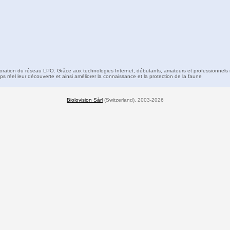
boration du réseau LPO. Grâce aux technologies Internet, débutants, amateurs et professionnels 
s réel leur découverte et ainsi améliorer la connaissance et la protection de la faune
Biolovision Sàrl
(Switzerland), 2003-2026