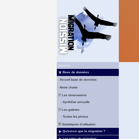
Accueil
Base de données
-
Accueil base de données
-
Notre charte
Les observations
-
Synthèse annuelle
Les galeries
-
Toutes les photos
Statistiques d'utilisation
Qu'est-ce que la migration ?
Les sites de migration