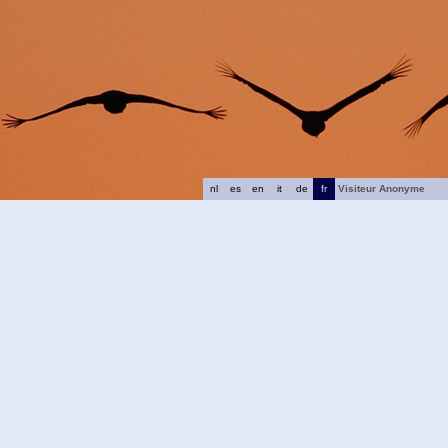
nl
es
en
it
de
fr
Visiteur Anonyme