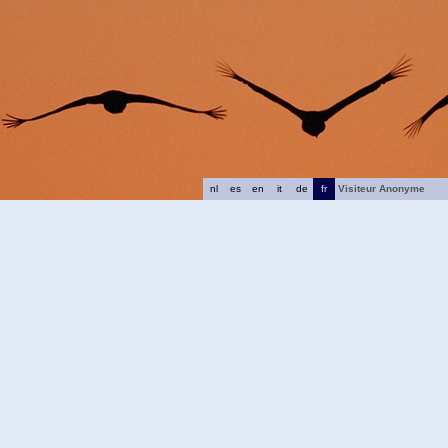
nl
es
en
it
de
fr
Visiteur Anonyme