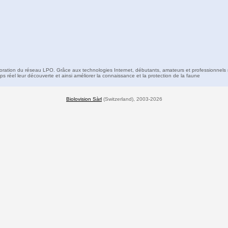
boration du réseau LPO. Grâce aux technologies Internet, débutants, amateurs et professionnels 
s réel leur découverte et ainsi améliorer la connaissance et la protection de la faune
Biolovision Sàrl
(Switzerland), 2003-2026