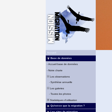
Accueil
Base de données
-
Accueil base de données
-
Notre charte
Les observations
-
Synthèse annuelle
Les galeries
-
Toutes les photos
Statistiques d'utilisation
Qu'est-ce que la migration ?
Les sites de migration