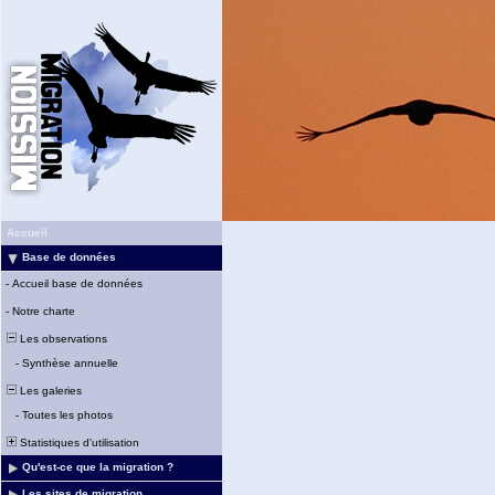
Accueil
Base de données
-
Accueil base de données
-
Notre charte
Les observations
-
Synthèse annuelle
Les galeries
-
Toutes les photos
Statistiques d'utilisation
Qu'est-ce que la migration ?
Les sites de migration