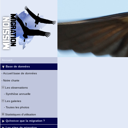
Accueil
Base de données
-
Accueil base de données
-
Notre charte
Les observations
-
Synthèse annuelle
Les galeries
-
Toutes les photos
Statistiques d'utilisation
Qu'est-ce que la migration ?
Les sites de migration