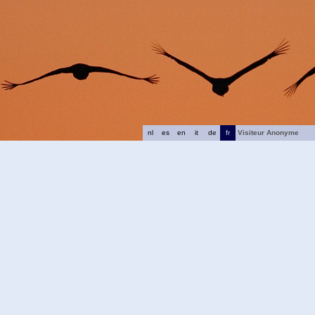
nl
es
en
it
de
fr
Visiteur Anonyme