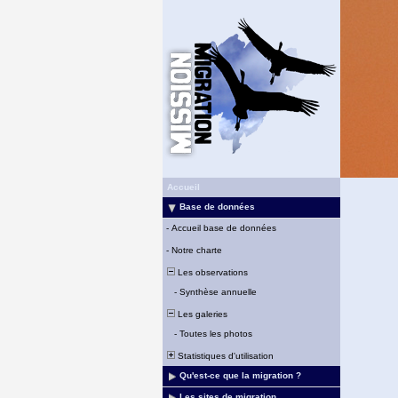
Accueil
Base de données
-
Accueil base de données
-
Notre charte
Les observations
-
Synthèse annuelle
Les galeries
-
Toutes les photos
Statistiques d'utilisation
Qu'est-ce que la migration ?
Les sites de migration