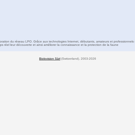
boration du réseau LPO. Grâce aux technologies Internet, débutants, amateurs et professionnels 
s réel leur découverte et ainsi améliorer la connaissance et la protection de la faune
Biolovision Sàrl
(Switzerland), 2003-2026