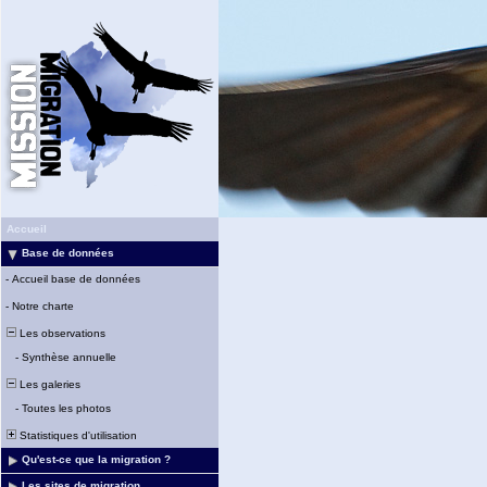
Accueil
Base de données
-
Accueil base de données
-
Notre charte
Les observations
-
Synthèse annuelle
Les galeries
-
Toutes les photos
Statistiques d'utilisation
Qu'est-ce que la migration ?
Les sites de migration