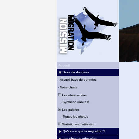
Accueil
Base de données
-
Accueil base de données
-
Notre charte
Les observations
-
Synthèse annuelle
Les galeries
-
Toutes les photos
Statistiques d'utilisation
Qu'est-ce que la migration ?
Les sites de migration