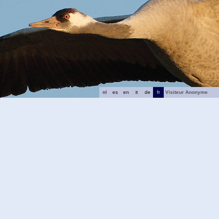
nl
es
en
it
de
fr
Visiteur Anonyme