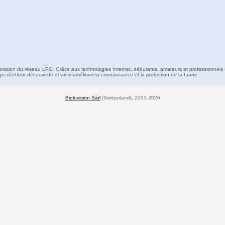
boration du réseau LPO. Grâce aux technologies Internet, débutants, amateurs et professionnels 
s réel leur découverte et ainsi améliorer la connaissance et la protection de la faune
Biolovision Sàrl
(Switzerland), 2003-2026