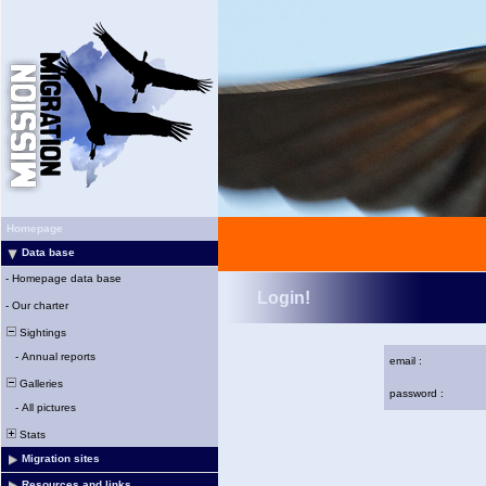
Homepage
Data base
-
Homepage data base
Login!
-
Our charter
Sightings
-
Annual reports
email :
Galleries
password :
-
All pictures
Stats
Migration sites
Resources and links