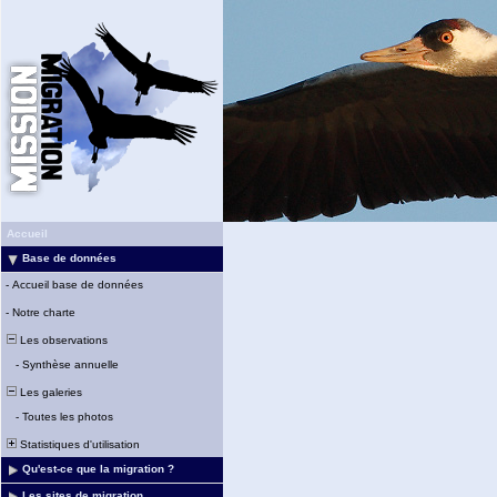
Accueil
Base de données
-
Accueil base de données
-
Notre charte
Les observations
-
Synthèse annuelle
Les galeries
-
Toutes les photos
Statistiques d'utilisation
Qu'est-ce que la migration ?
Les sites de migration