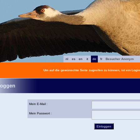
nl
es
en
it
de
fr
Besucher Anonym
Um auf die gewünschte Seite zugreifen zu können, ist ein Login 
loggen
Mein E-Mail :
Mein Passwort :