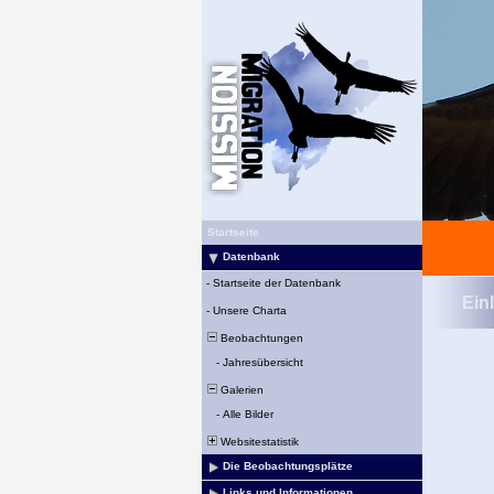
Startseite
Datenbank
-
Startseite der Datenbank
Ein
-
Unsere Charta
Beobachtungen
-
Jahresübersicht
Galerien
-
Alle Bilder
Websitestatistik
Die Beobachtungsplätze
Links und Informationen