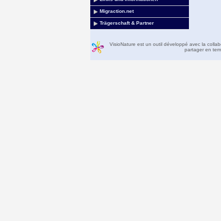
Migraction.net
Trägerschaft & Partner
VisioNature est un outil développé avec la colla
partager en temp