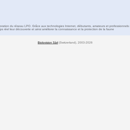
boration du réseau LPO. Grâce aux technologies Internet, débutants, amateurs et professionnels 
s réel leur découverte et ainsi améliorer la connaissance et la protection de la faune
Biolovision Sàrl
(Switzerland), 2003-2026