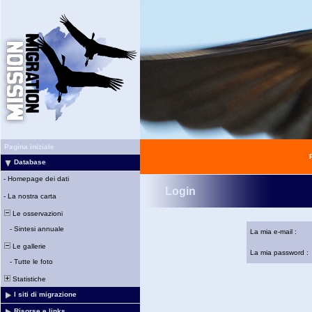
Pagina iniziale
Database
-
Homepage dei dati
Login
-
La nostra carta
Le osservazioni
-
Sintesi annuale
La mia e-mail :
Le gallerie
La mia password :
-
Tutte le foto
Statistiche
I siti di migrazione
Risorse e links