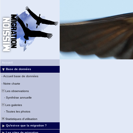
Accueil
Base de données
-
Accueil base de données
-
Notre charte
Les observations
-
Synthèse annuelle
Les galeries
-
Toutes les photos
Statistiques d'utilisation
Qu'est-ce que la migration ?
Les sites de migration