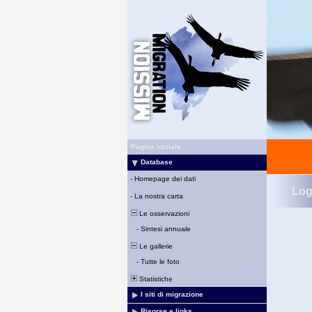
Pagina iniziale
Database
-
Homepage dei dati
Log
-
La nostra carta
Le osservazioni
-
Sintesi annuale
Le gallerie
-
Tutte le foto
Statistiche
I siti di migrazione
Risorse e links