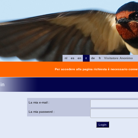
nl
es
en
it
de
fr
Visitatore Anonimo
Per accedere alla pagina richiesta è necessario connet
in
La mia e-mail :
La mia password :