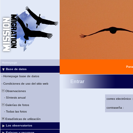
Homepage
Para
Base de datos
-
Homepage base de datos
Entrar
-
Condiciones de uso del sitio web
Observaciones
-
Síntesis anual
correo electrónico :
Galerías de fotos
contraseña :
-
Todas las fotos
Estadísticas de utilización
Los observatorios
Enlaces y recursos