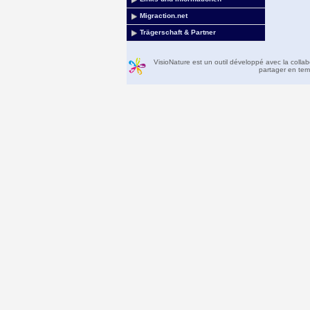
Migraction.net
Trägerschaft & Partner
VisioNature est un outil développé avec la colla
partager en temp