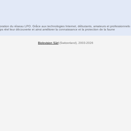
boration du réseau LPO. Grâce aux technologies Internet, débutants, amateurs et professionnels 
s réel leur découverte et ainsi améliorer la connaissance et la protection de la faune
Biolovision Sàrl
(Switzerland), 2003-2026