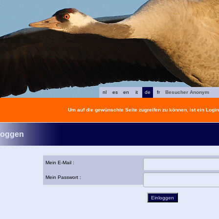
nl
es
en
it
de
fr
Besucher Anonym
Um auf die gewünschte Seite zugreifen zu können, ist ein Login 
loggen
Mein E-Mail :
Mein Passwort :