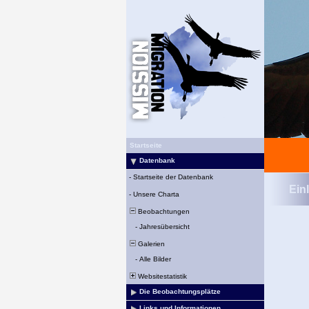
Startseite
Datenbank
-
Startseite der Datenbank
Ein
-
Unsere Charta
Beobachtungen
-
Jahresübersicht
Galerien
-
Alle Bilder
Websitestatistik
Die Beobachtungsplätze
Links und Informationen