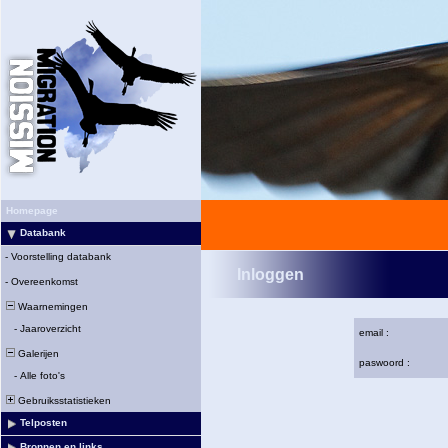
Homepage
Databank
-
Voorstelling databank
Inloggen
-
Overeenkomst
Waarnemingen
-
Jaaroverzicht
email :
Galerijen
paswoord :
-
Alle foto's
Gebruiksstatistieken
Telposten
Bronnen en links