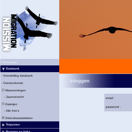
Homepage
Databank
-
Voorstelling databank
Inloggen
-
Overeenkomst
Waarnemingen
-
Jaaroverzicht
email :
Galerijen
paswoord :
-
Alle foto's
Gebruiksstatistieken
Telposten
Bronnen en links