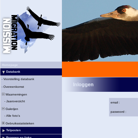
Homepage
Databank
-
Voorstelling databank
Inloggen
-
Overeenkomst
Waarnemingen
-
Jaaroverzicht
email :
Galerijen
paswoord :
-
Alle foto's
Gebruiksstatistieken
Telposten
Bronnen en links