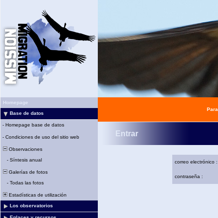
Homepage
Para
Base de datos
-
Homepage base de datos
Entrar
-
Condiciones de uso del sitio web
Observaciones
-
Síntesis anual
correo electrónico :
Galerías de fotos
contraseña :
-
Todas las fotos
Estadísticas de utilización
Los observatorios
Enlaces y recursos