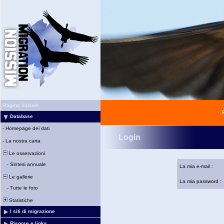
Pagina iniziale
Database
-
Homepage dei dati
Login
-
La nostra carta
Le osservazioni
-
Sintesi annuale
La mia e-mail :
Le gallerie
La mia password :
-
Tutte le foto
Statistiche
I siti di migrazione
Risorse e links