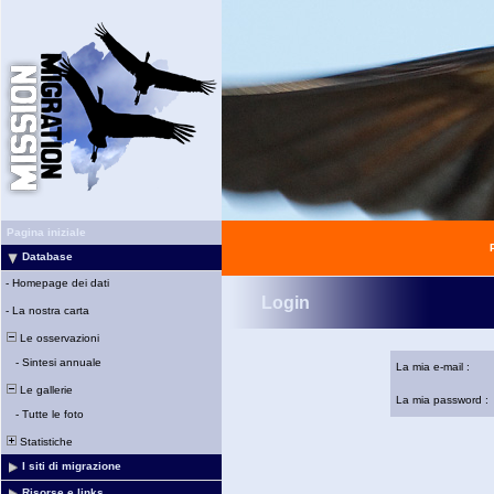
Pagina iniziale
Database
-
Homepage dei dati
Login
-
La nostra carta
Le osservazioni
-
Sintesi annuale
La mia e-mail :
Le gallerie
La mia password :
-
Tutte le foto
Statistiche
I siti di migrazione
Risorse e links