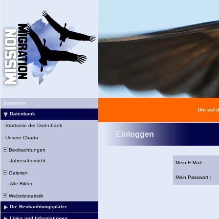
Startseite
Um auf d
Datenbank
-
Startseite der Datenbank
Einloggen
-
Unsere Charta
Beobachtungen
-
Jahresübersicht
Mein E-Mail :
Galerien
Mein Passwort :
-
Alle Bilder
Websitestatistik
Die Beobachtungsplätze
Links und Informationen