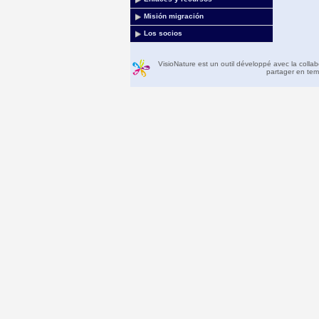
Misión migración
Los socios
VisioNature est un outil développé avec la colla
partager en temp