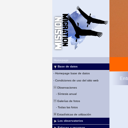
Homepage
Base de datos
-
Homepage base de datos
Ent
-
Condiciones de uso del sitio web
Observaciones
-
Síntesis anual
Galerías de fotos
-
Todas las fotos
Estadísticas de utilización
Los observatorios
Enlaces y recursos