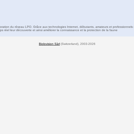
boration du réseau LPO. Grâce aux technologies Internet, débutants, amateurs et professionnels 
s réel leur découverte et ainsi améliorer la connaissance et la protection de la faune
Biolovision Sàrl
(Switzerland), 2003-2026