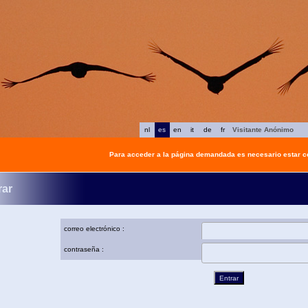
nl
es
en
it
de
fr
Visitante Anónimo
Para acceder a la página demandada es necesario estar 
rar
correo electrónico :
contraseña :