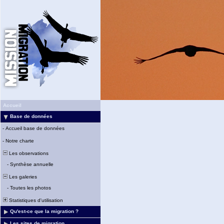
Accueil
Base de données
-
Accueil base de données
-
Notre charte
Les observations
-
Synthèse annuelle
Les galeries
-
Toutes les photos
Statistiques d'utilisation
Qu'est-ce que la migration ?
Les sites de migration