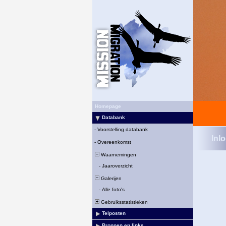
Homepage
Databank
-
Voorstelling databank
Inl
-
Overeenkomst
Waarnemingen
-
Jaaroverzicht
Galerijen
-
Alle foto's
Gebruiksstatistieken
Telposten
Bronnen en links