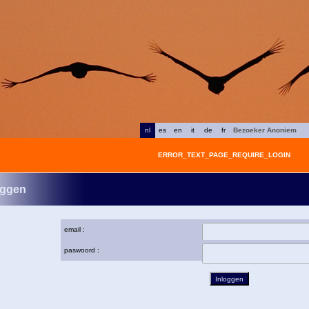
nl
es
en
it
de
fr
Bezoeker Anoniem
ERROR_TEXT_PAGE_REQUIRE_LOGIN
oggen
email :
paswoord :