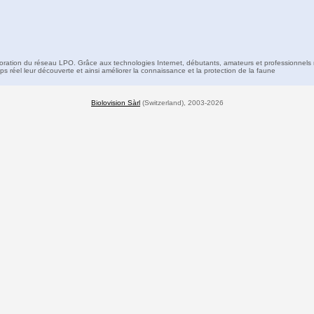
boration du réseau LPO. Grâce aux technologies Internet, débutants, amateurs et professionnels 
s réel leur découverte et ainsi améliorer la connaissance et la protection de la faune
Biolovision Sàrl
(Switzerland), 2003-2026