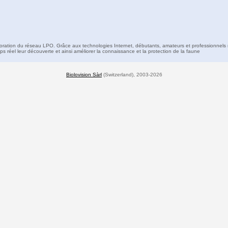
boration du réseau LPO. Grâce aux technologies Internet, débutants, amateurs et professionnels 
s réel leur découverte et ainsi améliorer la connaissance et la protection de la faune
Biolovision Sàrl
(Switzerland), 2003-2026