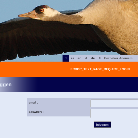
nl
es
en
it
de
fr
Bezoeker Anoniem
ERROR_TEXT_PAGE_REQUIRE_LOGIN
oggen
email :
paswoord :