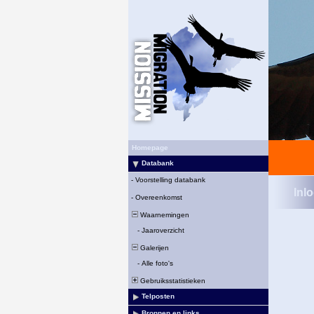
Homepage
Databank
-
Voorstelling databank
Inl
-
Overeenkomst
Waarnemingen
-
Jaaroverzicht
Galerijen
-
Alle foto's
Gebruiksstatistieken
Telposten
Bronnen en links