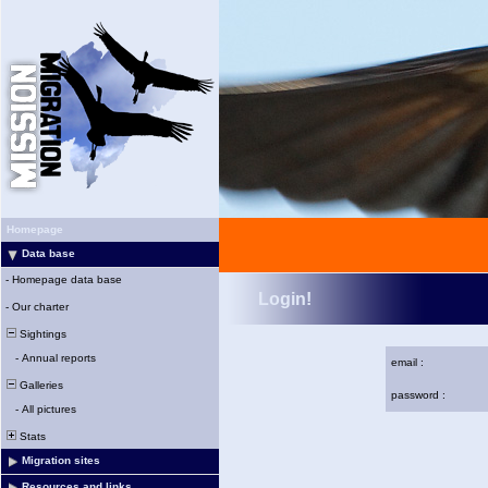
Homepage
Data base
-
Homepage data base
Login!
-
Our charter
Sightings
-
Annual reports
email :
Galleries
password :
-
All pictures
Stats
Migration sites
Resources and links