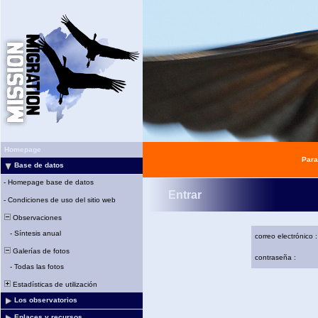
Homepage
Para
Base de datos
-
Homepage base de datos
Entrar
-
Condiciones de uso del sitio web
Observaciones
-
Síntesis anual
correo electrónico :
Galerías de fotos
contraseña :
-
Todas las fotos
Estadísticas de utilización
Los observatorios
Enlaces y recursos