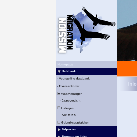
Homepage
Databank
-
Voorstelling databank
Inl
-
Overeenkomst
Waarnemingen
-
Jaaroverzicht
Galerijen
-
Alle foto's
Gebruiksstatistieken
Telposten
Bronnen en links