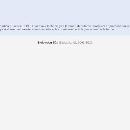
boration du réseau LPO. Grâce aux technologies Internet, débutants, amateurs et professionnels 
s réel leur découverte et ainsi améliorer la connaissance et la protection de la faune
Biolovision Sàrl
(Switzerland), 2003-2026