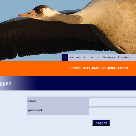
nl
es
en
it
de
fr
Bezoeker Anoniem
ERROR_TEXT_PAGE_REQUIRE_LOGIN
oggen
email :
paswoord :