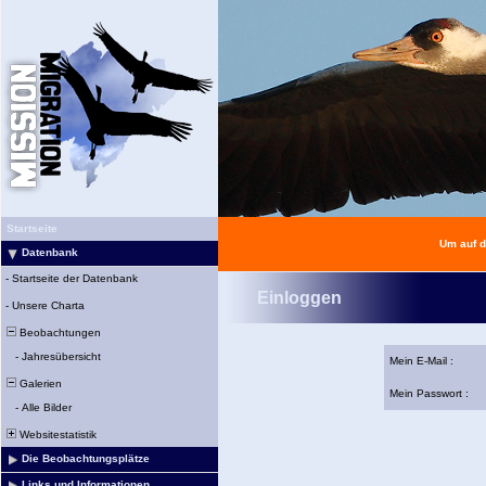
Startseite
Um auf d
Datenbank
-
Startseite der Datenbank
Einloggen
-
Unsere Charta
Beobachtungen
-
Jahresübersicht
Mein E-Mail :
Galerien
Mein Passwort :
-
Alle Bilder
Websitestatistik
Die Beobachtungsplätze
Links und Informationen