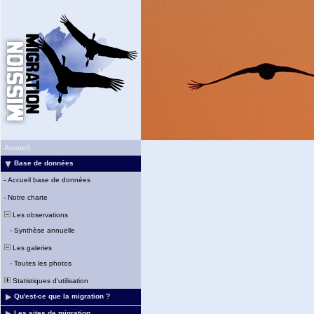
Accueil
Base de données
-
Accueil base de données
-
Notre charte
Les observations
-
Synthèse annuelle
Les galeries
-
Toutes les photos
Statistiques d'utilisation
Qu'est-ce que la migration ?
Les sites de migration