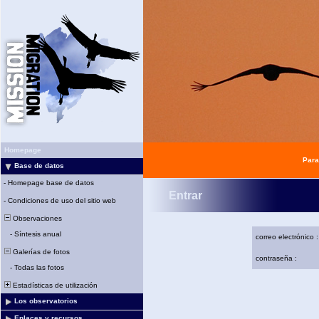
Homepage
Para
Base de datos
-
Homepage base de datos
Entrar
-
Condiciones de uso del sitio web
Observaciones
-
Síntesis anual
correo electrónico :
Galerías de fotos
contraseña :
-
Todas las fotos
Estadísticas de utilización
Los observatorios
Enlaces y recursos