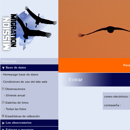
Homepage
Para
Base de datos
-
Homepage base de datos
Entrar
-
Condiciones de uso del sitio web
Observaciones
-
Síntesis anual
correo electrónico :
Galerías de fotos
contraseña :
-
Todas las fotos
Estadísticas de utilización
Los observatorios
Enlaces y recursos