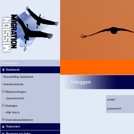
Homepage
Databank
-
Voorstelling databank
Inloggen
-
Overeenkomst
Waarnemingen
-
Jaaroverzicht
email :
Galerijen
paswoord :
-
Alle foto's
Gebruiksstatistieken
Telposten
Bronnen en links