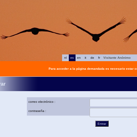
nl
es
en
it
de
fr
Visitante Anónimo
Para acceder a la página demandada es necesario estar 
rar
correo electrónico :
contraseña :