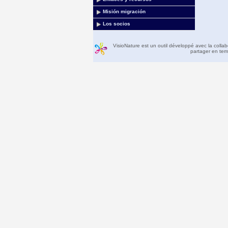
Misión migración
Los socios
VisioNature est un outil développé avec la colla
partager en temp