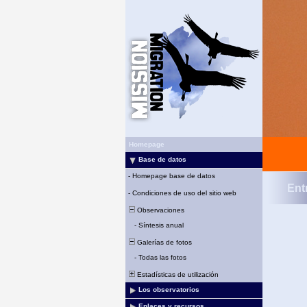
Homepage
Base de datos
-
Homepage base de datos
Ent
-
Condiciones de uso del sitio web
Observaciones
-
Síntesis anual
Galerías de fotos
-
Todas las fotos
Estadísticas de utilización
Los observatorios
Enlaces y recursos