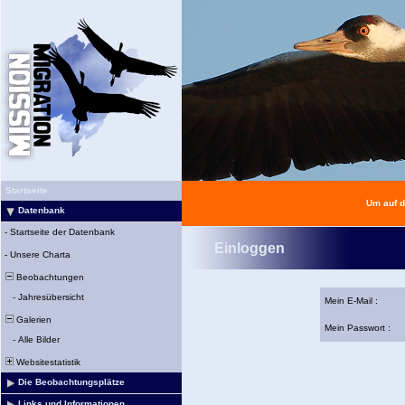
Startseite
Um auf d
Datenbank
-
Startseite der Datenbank
Einloggen
-
Unsere Charta
Beobachtungen
-
Jahresübersicht
Mein E-Mail :
Galerien
Mein Passwort :
-
Alle Bilder
Websitestatistik
Die Beobachtungsplätze
Links und Informationen