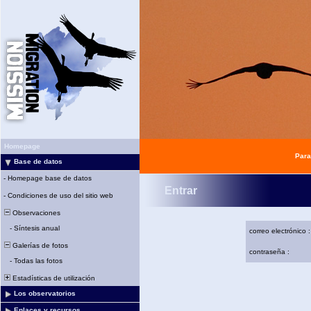
Homepage
Para
Base de datos
-
Homepage base de datos
Entrar
-
Condiciones de uso del sitio web
Observaciones
-
Síntesis anual
correo electrónico :
Galerías de fotos
contraseña :
-
Todas las fotos
Estadísticas de utilización
Los observatorios
Enlaces y recursos